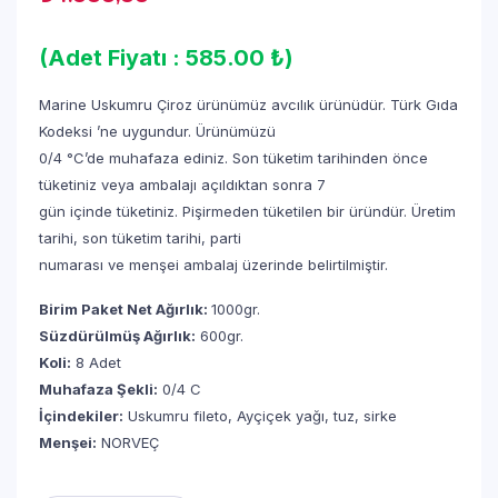
(Adet Fiyatı : 585.00 ₺)
Marine Uskumru Çiroz ürünümüz avcılık ürünüdür. Türk Gıda
Kodeksi ʼne uygundur. Ürünümüzü
0/4 °Cʼde muhafaza ediniz. Son tüketim tarihinden önce
tüketiniz veya ambalajı açıldıktan sonra 7
gün içinde tüketiniz. Pişirmeden tüketilen bir üründür. Üretim
tarihi, son tüketim tarihi, parti
numarası ve menşei ambalaj üzerinde belirtilmiştir.
Birim Paket Net Ağırlık:
1000gr.
Süzdürülmüş Ağırlık:
600gr.
Koli:
8 Adet
Muhafaza Şekli:
0/4 C
İçindekiler:
Uskumru fileto, Ayçiçek yağı, tuz, sirke
Menşei:
NORVEÇ