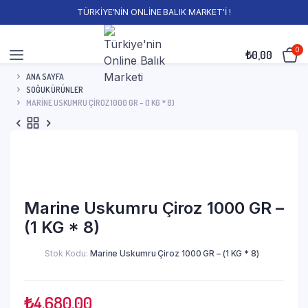
TÜRKİYE'NİN ONLİNE BALIK MARKET'İ !
0
₺
0,00
ANA SAYFA
SOĞUK ÜRÜNLER
MARINE USKUMRU ÇIROZ 1000 GR – (1 KG * 8)
Marine Uskumru Çiroz 1000 GR –
(1 KG * 8)
Stok Kodu:
Marine Uskumru Çiroz 1000 GR – (1 KG * 8)
₺
4.680,00