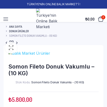
TÜRKİYE'NİN ONLİNE BALIK MARKET'İ !
0
₺
0,00
ANA SAYFA
DONUK ÜRÜNLER
SOMON FILETO DONUK VAKUMLU – (10 KG)
Somon Fileto Donuk Vakumlu –
(10 KG)
Stok Kodu:
Somon Fileto Donuk Vakumlu - (10 KG)
₺
5.800,00