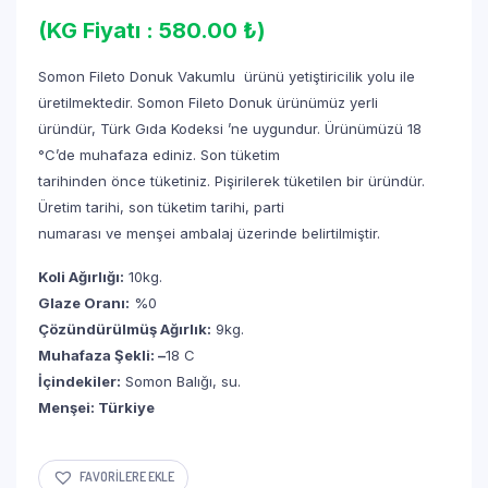
(KG Fiyatı : 580.00 ₺)
Somon Fileto Donuk Vakumlu ürünü yetiştiricilik yolu ile
üretilmektedir. Somon Fileto Donuk ürünümüz yerli
üründür, Türk Gıda Kodeksi ʼne uygundur. Ürünümüzü 18
°Cʼde muhafaza ediniz. Son tüketim
tarihinden önce tüketiniz. Pişirilerek tüketilen bir üründür.
Üretim tarihi, son tüketim tarihi, parti
numarası ve menşei ambalaj üzerinde belirtilmiştir.
Koli Ağırlığı:
10kg.
Glaze Oranı:
%0
Çözündürülmüş Ağırlık:
9kg.
Muhafaza Şekli: –
18 C
İçindekiler:
Somon Balığı, su.
Menşei: Türkiye
FAVORILERE EKLE