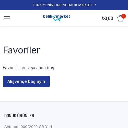
TÜRKİYE'NİN ONLİNE BALIK MARKET'İ !
0
₺
0,00
Favoriler
Favori Listeniz şu anda boş
Alışverişe başlayın
DONUK ÜRÜNLER
Ahtapot 1000/2000 GR Yerli